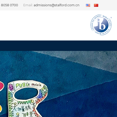
3 8058 0700
Email:
admissions@stalford.com.cn