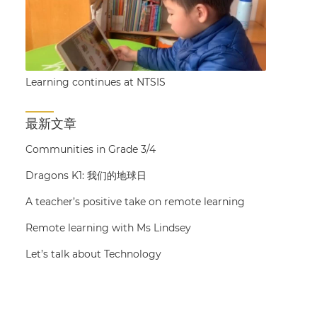
Learning continues at NTSIS
最新文章
Communities in Grade 3/4
Dragons K1: 我们的地球日
A teacher’s positive take on remote learning
Remote learning with Ms Lindsey
Let’s talk about Technology