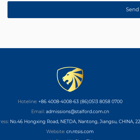
Hoteline:
+86 4008-4008-63 (86)0513 8058 0700
Email:
admissions@stalford.com.cn
ess:
No.46 Hongxing Road, NETDA, Nantong, Jiangsu, CHINA, 2
Website:
cn.ntsis.com