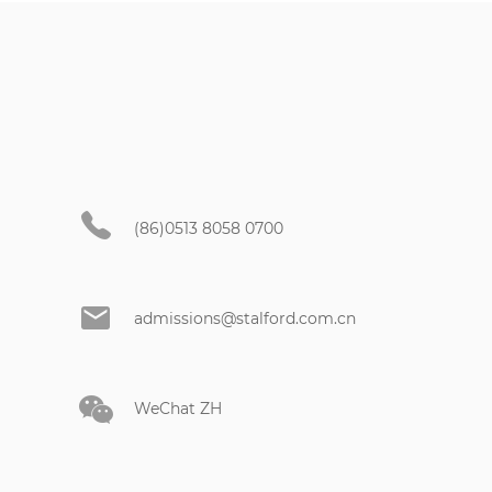
(86)0513 8058 0700
admissions@stalford.com.cn
WeChat ZH