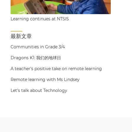
Learning continues at NTSIS
最新文章
Communities in Grade 3/4
Dragons K1: 我们的地球日
A teacher’s positive take on remote learning
Remote learning with Ms Lindsey
Let’s talk about Technology