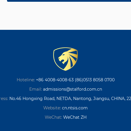
Hoteline:
+86 4008-4008-63 (86)0513 8058 0700
Email:
admissions@stalford.com.cn
ess:
No.46 Hongxing Road, NETDA, Nantong, Jiangsu, CHINA, 2
Website:
cn.ntsis.com
WeChat:
WeChat ZH