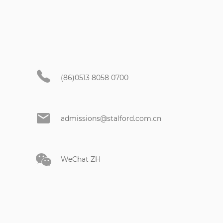
(86)0513 8058 0700
admissions@stalford.com.cn
WeChat ZH