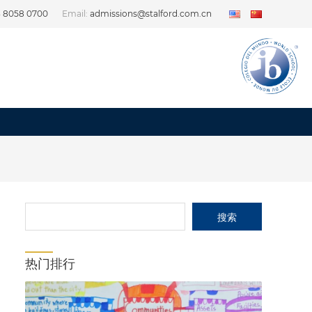
3 8058 0700
Email:
admissions@stalford.com.cn
热门排行